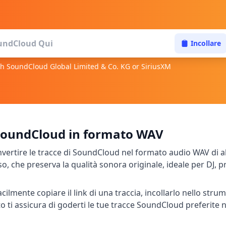
Incollare
ith SoundCloud Global Limited & Co. KG or SiriusXM
i SoundCloud in formato WAV
rtire le tracce di SoundCloud nel formato audio WAV di al
, che preserva la qualità sonora originale, ideale per DJ, 
mente copiare il link di una traccia, incollarlo nello stru
to ti assicura di goderti le tue tracce SoundCloud preferite 