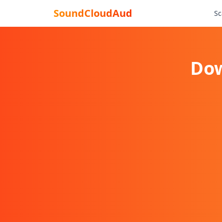
SoundCloudAud
Sc
Dow