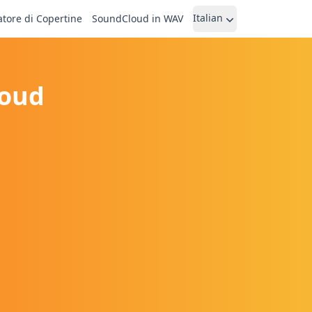
Italian
atore di Copertine
SoundCloud in WAV
loud