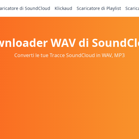
aricatore di SoundCloud
Klickaud
Scaricatore di Playlist
Scaric
nloader WAV di SoundC
Converti le tue Tracce SoundCloud in WAV, MP3