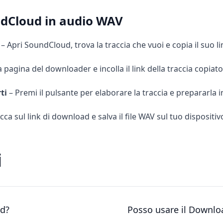
dCloud in audio WAV
–
Apri SoundCloud, trova la traccia che vuoi e copia il suo li
la pagina del downloader e incolla il link della traccia copiat
ti
–
Premi il pulsante per elaborare la traccia e prepararla
cca sul link di download e salva il file WAV sul tuo dispositiv
i
ud?
Posso usare il Downl