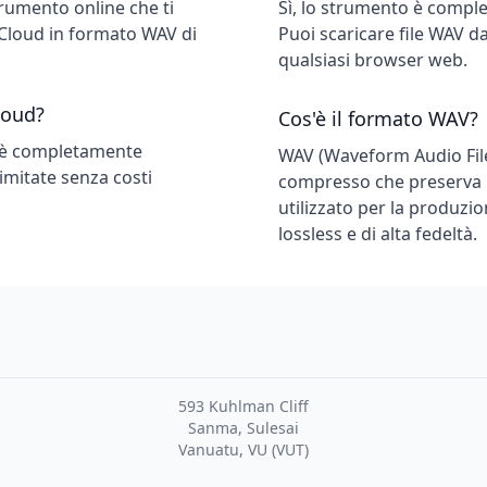
umento online che ti
Sì, lo strumento è comple
dCloud in formato WAV di
Puoi scaricare file WAV 
qualsiasi browser web.
loud?
Cos'è il formato WAV?
d è completamente
WAV (Waveform Audio Fil
limitate senza costi
compresso che preserva l
utilizzato per la produzi
lossless e di alta fedeltà.
593 Kuhlman Cliff
Sanma, Sulesai
Vanuatu, VU (VUT)