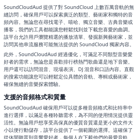
SoundCloudAud 提供了對 SoundCloud 上數百萬音軌的無
縫訪問，確保用戶可以探索廣泛的類型、藝術家和獨特的音
頻內容。無論您在尋找電子、嘻哈、獨立音樂、古典音樂或
播客，我們的工具都能讓您輕鬆找到並下載您喜愛的曲調。
該平台允許用戶瀏覽精選的播放清單、發掘新興藝術家，並
訪問其他串流服務可能無法提供的 SoundCloud 獨家內容。
此外，SoundCloudAud 經過優化，可滿足不同類型音樂愛
好者的需求，無論您是喜歡排行榜熱門歌曲還是地下音樂。
用戶還可以訪問混音、現場表演、DJ 混音和口語內容。直觀
的搜索功能讓您可以輕鬆定位具體的音軌、專輯或藝術家，
確保無縫的音樂探索體驗。
支援的音頻格式和質量
SoundCloudAud 確保用戶可以從多種音頻格式和比特率中
進行選擇，以滿足各種聆聽需求，為不同的使用情況提供靈
活性。無論用戶想享受高保真的優質音質還是更小的文件大
小以便行動儲存，該平台提供了一個範圍的選擇。這確保了
從休閒聽眾到音響愛好者，每個人在下載他們的最愛音軌