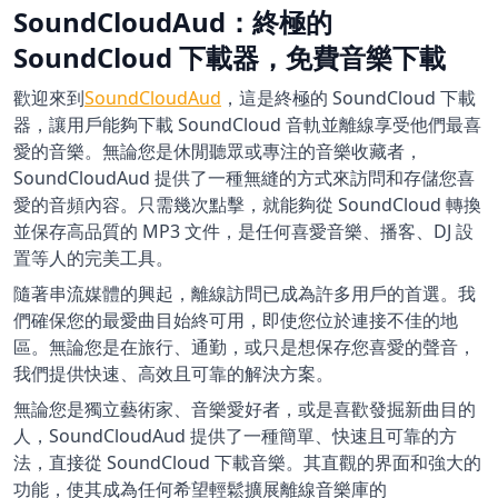
SoundCloudAud：終極的
SoundCloud 下載器，免費音樂下載
歡迎來到
SoundCloudAud
，這是終極的 SoundCloud 下載
器，讓用戶能夠下載 SoundCloud 音軌並離線享受他們最喜
愛的音樂。無論您是休閒聽眾或專注的音樂收藏者，
SoundCloudAud 提供了一種無縫的方式來訪問和存儲您喜
愛的音頻內容。只需幾次點擊，就能夠從 SoundCloud 轉換
並保存高品質的 MP3 文件，是任何喜愛音樂、播客、DJ 設
置等人的完美工具。
隨著串流媒體的興起，離線訪問已成為許多用戶的首選。我
們確保您的最愛曲目始終可用，即使您位於連接不佳的地
區。無論您是在旅行、通勤，或只是想保存您喜愛的聲音，
我們提供快速、高效且可靠的解決方案。
無論您是獨立藝術家、音樂愛好者，或是喜歡發掘新曲目的
人，SoundCloudAud 提供了一種簡單、快速且可靠的方
法，直接從 SoundCloud 下載音樂。其直觀的界面和強大的
功能，使其成為任何希望輕鬆擴展離線音樂庫的