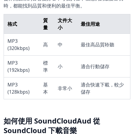
時，都能找到品質和便利的最佳平衡。
質
文件大
格式
最佳用途
量
小
MP3
高
中
最佳高品質聆聽
(320kbps)
MP3
標
小
適合行動儲存
(192kbps)
準
MP3
基
適合快速下載，較少
非常小
(128kbps)
本
儲存
如何使用 SoundCloudAud 從
SoundCloud 下載音樂