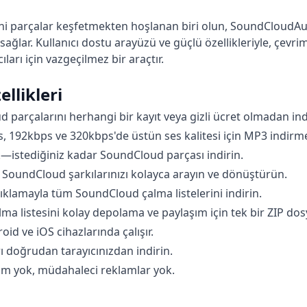
yeni parçalar keşfetmekten hoşlanan biri olun, SoundClou
u sağlar. Kullanıcı dostu arayüzü ve güçlü özellikleriyle, çev
arı için vazgeçilmez bir araçtır.
llikleri
 parçalarını herhangi bir kayıt veya gizli ücret olmadan ind
, 192kbps ve 320kbps'de üstün ses kalitesi için MP3 indirmel
k—istediğiniz kadar SoundCloud parçası indirin.
 SoundCloud şarkılarınızı kolayca arayın ve dönüştürün.
tıklamayla tüm SoundCloud çalma listelerini indirin.
ma listesini kolay depolama ve paylaşım için tek bir ZIP do
oid ve iOS cihazlarında çalışır.
ı doğrudan tarayıcınızdan indirin.
lım yok, müdahaleci reklamlar yok.