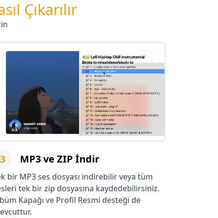
l Çıkarılır
rin
3
MP3 ve ZIP İndir
ek bir MP3 ses dosyası indirebilir veya tüm
sleri tek bir zip dosyasına kaydedebilirsiniz.
lbüm Kapağı ve Profil Resmi desteği de
evcuttur.