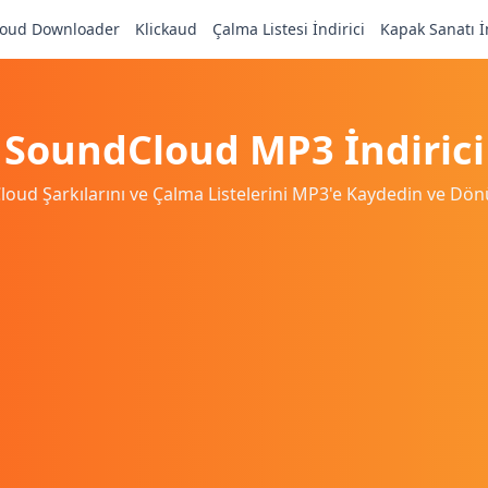
oud Downloader
Klickaud
Çalma Listesi İndirici
Kapak Sanatı İ
SoundCloud MP3 İndirici
oud Şarkılarını ve Çalma Listelerini MP3'e Kaydedin ve Dö