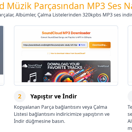
 Müzik Parçasından MP3 Ses Nası
rçalar, Albümler, Çalma Listelerinden 320kpbs MP3 ses indi
2
Yapıştır ve İndir
Kopyalanan Parça bağlantısını veya Çalma
T
Listesi bağlantısını indiricimize yapıştırın ve
se
İndir düğmesine basın.
A
m