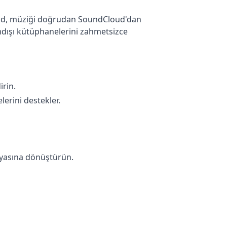
dAud, müziği doğrudan SoundCloud'dan
rimdışı kütüphanelerini zahmetsizce
irin.
erini destekler.
syasına dönüştürün.