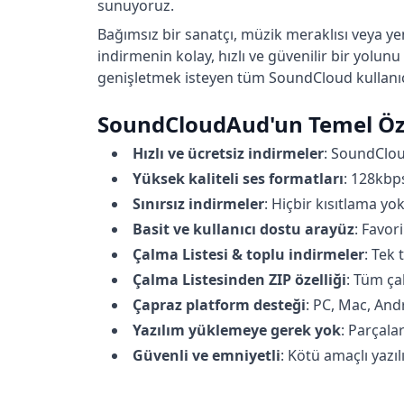
sunuyoruz.
Bağımsız bir sanatçı, müzik meraklısı veya 
indirmenin kolay, hızlı ve güvenilir bir yolun
genişletmek isteyen tüm SoundCloud kullanıcıl
SoundCloudAud'un Temel Öze
Hızlı ve ücretsiz indirmeler
:
SoundCloud
Yüksek kaliteli ses formatları
:
128kbps
Sınırsız indirmeler
:
Hiçbir kısıtlama yo
Basit ve kullanıcı dostu arayüz
:
Favori
Çalma Listesi & toplu indirmeler
:
Tek 
Çalma Listesinden ZIP özelliği
:
Tüm çal
Çapraz platform desteği
:
PC, Mac, Andr
Yazılım yüklemeye gerek yok
:
Parçalar
Güvenli ve emniyetli
:
Kötü amaçlı yazı