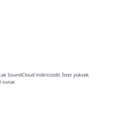
ak SoundCloud indiricisidir. İster yüksek
i sunar.