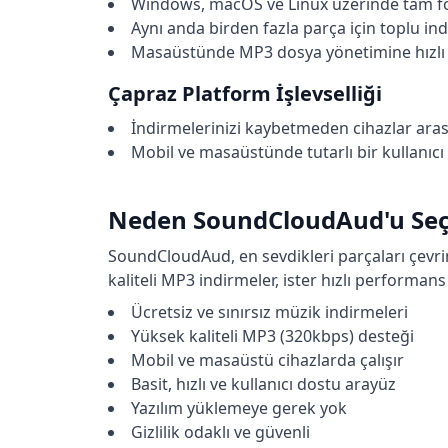
Windows, macOS ve Linux üzerinde tam fo
Aynı anda birden fazla parça için toplu ind
Masaüstünde MP3 dosya yönetimine hızlı 
Çapraz Platform İşlevselliği
İndirmelerinizi kaybetmeden cihazlar aras
Mobil ve masaüstünde tutarlı bir kullanıcı
Neden SoundCloudAud'u Seç
SoundCloudAud, en sevdikleri parçaları çevri
kaliteli MP3 indirmeler, ister hızlı performa
Ücretsiz ve sınırsız müzik indirmeleri
Yüksek kaliteli MP3 (320kbps) desteği
Mobil ve masaüstü cihazlarda çalışır
Basit, hızlı ve kullanıcı dostu arayüz
Yazılım yüklemeye gerek yok
Gizlilik odaklı ve güvenli