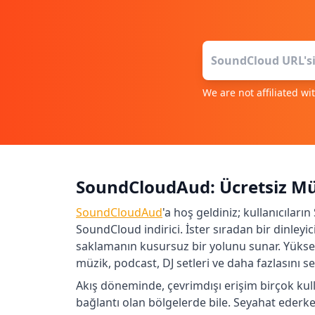
We are not affiliated w
SoundCloudAud: Ücretsiz Müz
SoundCloudAud
'a hoş geldiniz; kullanıcılar
SoundCloud indirici. İster sıradan bir dinley
saklamanın kusursuz bir yolunu sunar. Yükse
müzik, podcast, DJ setleri ve daha fazlasını 
Akış döneminde, çevrimdışı erişim birçok kulla
bağlantı olan bölgelerde bile. Seyahat ederken