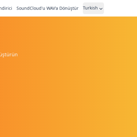
Turkish
ndirici
SoundCloud'u WAV'a Dönüştür
nüştürün