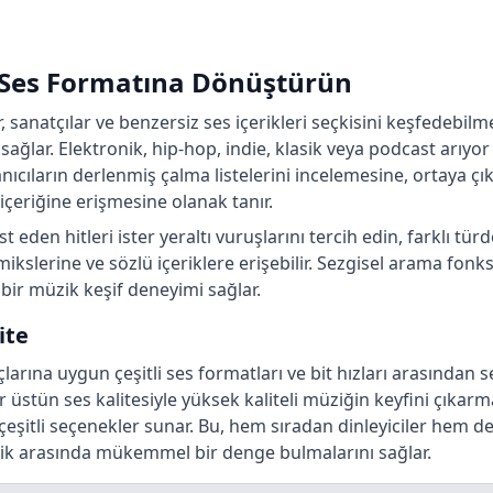
 Ses Formatına Dönüştürün
r, sanatçılar ve benzersiz ses içerikleri seçkisini keşfedebi
ağlar. Elektronik, hip-hop, indie, klasik veya podcast arıyor
lanıcıların derlenmiş çalma listelerini incelemesine, ortaya ç
eriğine erişmesine olanak tanır.
t eden hitleri ister yeraltı vuruşlarını tercih edin, farklı tür
 mikslerine ve sözlü içeriklere erişebilir. Sezgisel arama fonk
 bir müzik keşif deneyimi sağlar.
ite
arına uygun çeşitli ses formatları ve bit hızları arasından s
ter üstün ses kalitesiyle yüksek kaliteli müziğin keyfini çıka
eşitli seçenekler sunar. Bu, hem sıradan dinleyiciler hem de
tiklik arasında mükemmel bir denge bulmalarını sağlar.