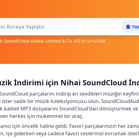
Yap
ith SoundCloud Global Limited & Co. KG or SiriusXM
ik İndirimi için Nihai SoundCloud İnd
ın SoundCloud parçalarını indirip en sevdikleri müziğin keyfin
ici ister sadık bir müzik koleksiyoncusu olun, SoundCloudAud 
k kaliteli MP3 dosyalarını SoundCloud'dan dönüştürmek ve k
seven herkes için mükemmel bir araç.
nıcı için öncelik haline geldi. Favori parçalarınızın her zama
, işe giderken veya sadece favori seslerinizi korumak isterke