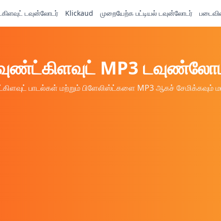
்கிளவுட் டவுன்லோடர்
Klickaud
முறையேற்க பட்டியல் டவுன்லோடர்
படைவின
வுண்ட்கிளவுட் MP3 டவுண்லோட
்கிளவுட் பாடல்கள் மற்றும் பிளேலிஸ்ட்களை MP3 ஆகச் சேமிக்கவும் மா