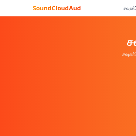
SoundCloudAud
சவுண்ட
ச
சவுண்ட