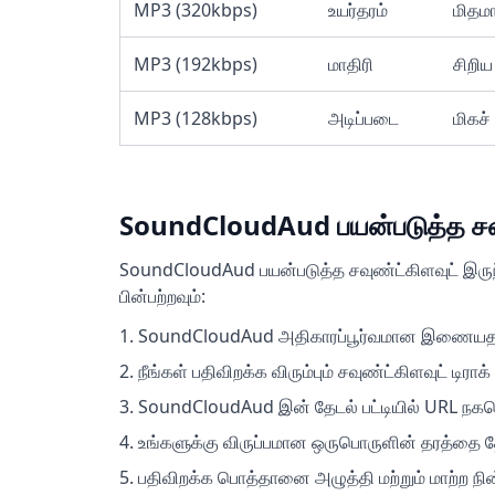
MP3 (320kbps)
உயர்தரம்
மிதம
MP3 (192kbps)
மாதிரி
சிறிய
MP3 (128kbps)
அடிப்படை
மிகச்
SoundCloudAud பயன்படுத்த சவுண
SoundCloudAud பயன்படுத்த சவுண்ட்கிளவுட் இருந்
பின்பற்றவும்:
SoundCloudAud அதிகாரப்பூர்வமான இணையதளத்
நீங்கள் பதிவிறக்க விரும்பும் சவுண்ட்கிளவுட் டிராக
SoundCloudAud இன் தேடல் பட்டியில் URL நகலெ
உங்களுக்கு விருப்பமான ஒருபொருளின் தரத்தை த
பதிவிறக்க பொத்தானை அழுத்தி மற்றும் மாற்ற நின்ற