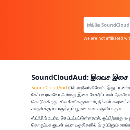
We are not affiliated w
SoundCloudAud: இலவச இசை பதிவ
SoundCloudAud
யில் வரவேற்கிறோம், இது பயனர்
கேட்பவராகவோ அல்லது இசை சேகரிப்பவன் ஆகவோ இ
கொடுக்கிறது. சில கிளிக்குகளால், நீங்கள் சவுண்ட்க
காதலிக்கும் யாருக்கும் பூரணமான கருவியாகும்.
ஸ்ட்ரீமிங் உயர்வு செய்யப்பட்டுள்ளதால், ஒப்பிற்கா
தொகுப்புகளுடன் ஆன பகுதிகளில் இருப்பினும் நாங்