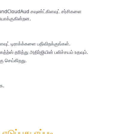
oundCloudAud சவுண்ட்கிளவுட் சர்சிகளை
ியாக்குகின்றன.
வுட் டிராக்க்களை பதிவிறக்குங்கள்.
்ஸ் தரித்து அதிர்ஜியின் பலிச்சயம் உதவும்.
கு செய்கிறது.
க.
டுப்பது எப்படி