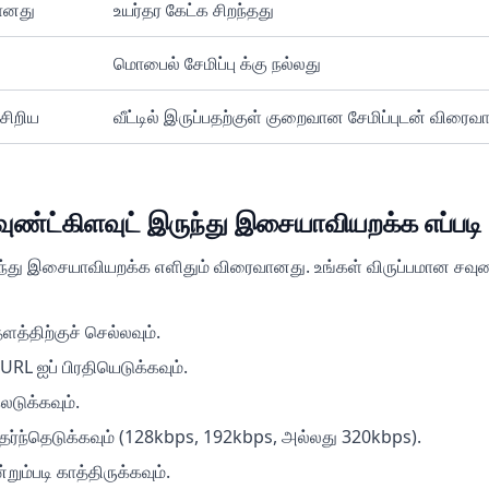
ானது
உயர்தர கேட்க சிறந்தது
மொபைல் சேமிப்பு க்கு நல்லது
 சிறிய
வீட்டில் இருப்பதற்குள் குறைவான சேமிப்புடன் விர
்ட்கிளவுட் இருந்து இசையாவியறக்க எப்படி
து இசையாவியறக்க எளிதும் விரைவானது. உங்கள் விருப்பமான சவுண்ட
திற்குச் செல்லவும்.
் URL ஐப் பிரதியெடுக்கவும்.
டுக்கவும்.
ேர்ந்தெடுக்கவும் (128kbps, 192kbps, அல்லது 320kbps).
ும்படி காத்திருக்கவும்.