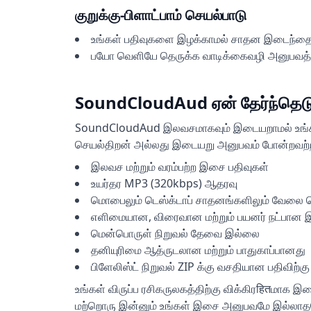
குறுக்கு-பிளாட்பாம் செயல்பாடு
உங்கள் பதிவுகளை இழக்காமல் சாதன இடைந்தைய
பயோ வெளியே தெருக்க வாடிக்கைவழி அனுபவத்த
SoundCloudAud ஏன் தேர்ந்தெடு
SoundCloudAud இலவசமாகவும் இடையறாமல் உங்கள் வ
செயல்திறன் அல்லது இடையறு அனுபவம் போன்றவற்றின்
இலவச மற்றும் வரம்பற்ற இசை பதிவுகள்
உயர்தர MP3 (320kbps) ஆதரவு
மொபைலும் டெஸ்க்டாப் சாதனங்களிலும் வேலை ச
எளிமையான, விரைவான மற்றும் பயனர் நட்பான 
மென்பொருள் நிறுவல் தேவை இல்லை
தனியுரிமை ஆத்ருடலான மற்றும் பாதுகாப்பானது
பிளேலிஸ்ட் நிறுவல் ZIP க்கு வசதியான பதிவிற்கு
உங்கள் விருப்ப ரசிகருலகத்திற்கு விக்கிரहितமாக 
மற்றொரு இன்னும் உங்கள் இசை அனுபவமே இல்லாதந