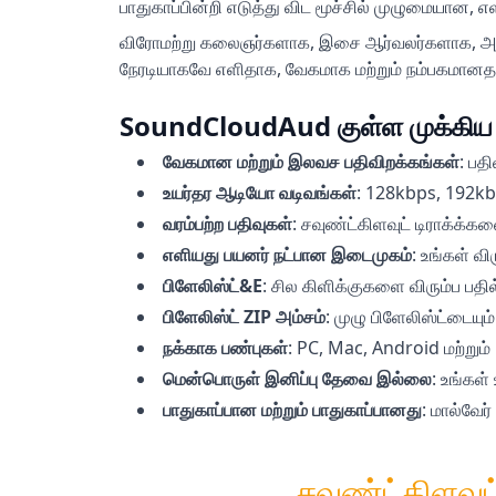
பாதுகாப்பின்றி எடுத்து விட மூச்சில் முழுமையான, 
விரோமற்று கலைஞர்களாக, இசை ஆர்வலர்களாக, அல்ல
நேரடியாகவே எளிதாக, வேகமாக மற்றும் நம்பகமானத
SoundCloudAud குள்ள முக்கிய 
வேகமான மற்றும் இலவச பதிவிறக்கங்கள்
:
பதி
உயர்தர ஆடியோ வடிவங்கள்
:
128kbps, 192kbps
வரம்பற்ற பதிவுகள்
:
சவுண்ட்கிளவுட் டிராக்க்கள
எளியது பயனர் நட்பான இடைமுகம்
:
உங்கள் வி
பிளேலிஸ்ட்&E
:
சில கிளிக்குகளை விரும்ப பதில்
பிளேலிஸ்ட் ZIP அம்சம்
:
முழு பிளேலிஸ்ட்டையும
நக்காக பண்புகள்
:
PC, Mac, Android மற்றும்
மென்பொருள் இனிப்பு தேவை இல்லை
:
உங்கள் 
பாதுகாப்பான மற்றும் பாதுகாப்பானது
:
மால்வேர்
சவுண்ட்கிளவுட