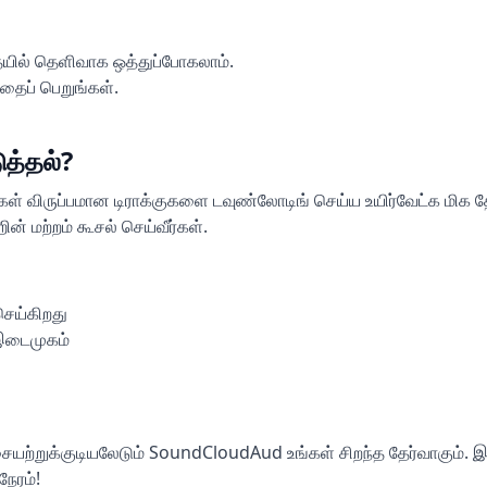
ில் தெளிவாக ஒத்துப்போகலாம்.
ைப் பெறுங்கள்.
த்தல்?
ிருப்பமான டிராக்குகளை டவுண்லோடிங் செய்ய உயிர்வேட்க மிக தேர்
 மற்றம் கூசல் செய்வீர்கள்.
ெய்கிறது
இடைமுகம்
இசையற்றுக்குடியலேடும் SoundCloudAud உங்கள் சிறந்த தேர்வாகும். 
ேரம்!