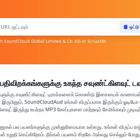
ஒட்டு
ith SoundCloud Global Limited & Co. KG or SiriusXM
ிறக்கங்களுக்கு உகந்த சவுண்ட்கிளவுட் ட
களுக்கு சவுண்ட்கிளவுட் டிராக்களைக் கொண்டு இசையைக் காணாமல்
ருபினும், SoundCloudAud உங்கள் விருப்பமாக இருக்கும் ஓடி
ிளவுட் இருந்து உயர்தர MP3 கோப்புகளை மாற்றவும் சேமிக்கவும் முடிய
து அணுகல் பல பயனர்களுக்கு முன்னுரிமையாக உள்ளது. உங்கள் விருப்ப ர
கள் உறுதி செய்கிறோம். நீங்கள் பயணம் சிறகே அல்லது செல்லும் ப