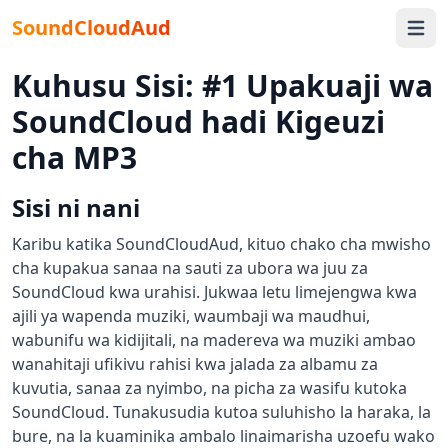
SoundCloudAud
Open 
Kuhusu Sisi: #1 Upakuaji wa
SoundCloud hadi Kigeuzi
cha MP3
Sisi ni nani
Karibu katika SoundCloudAud, kituo chako cha mwisho
cha kupakua sanaa na sauti za ubora wa juu za
SoundCloud kwa urahisi. Jukwaa letu limejengwa kwa
ajili ya wapenda muziki, waumbaji wa maudhui,
wabunifu wa kidijitali, na madereva wa muziki ambao
wanahitaji ufikivu rahisi kwa jalada za albamu za
kuvutia, sanaa za nyimbo, na picha za wasifu kutoka
SoundCloud. Tunakusudia kutoa suluhisho la haraka, la
bure, na la kuaminika ambalo linaimarisha uzoefu wako