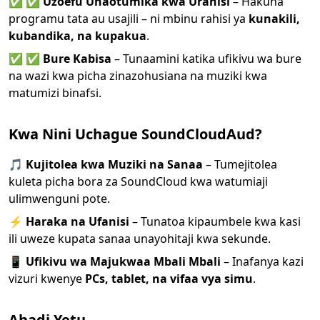
✅
✅
Uzoefu Unaotumika kwa Urahisi
– Hakuna
programu tata au usajili – ni mbinu rahisi ya
kunakili,
kubandika, na kupakua
.
✅
✅
Bure Kabisa
– Tunaamini katika ufikivu wa bure
na wazi kwa picha zinazohusiana na muziki kwa
matumizi binafsi.
Kwa Nini Uchague SoundCloudAud?
🎵
Kujitolea kwa Muziki na Sanaa
– Tumejitolea
kuleta picha bora za SoundCloud kwa watumiaji
ulimwenguni pote.
⚡
Haraka na Ufanisi
– Tunatoa kipaumbele kwa kasi
ili uweze kupata sanaa unayohitaji kwa sekunde.
📱
Ufikivu wa Majukwaa Mbali Mbali
– Inafanya kazi
vizuri kwenye
PCs, tablet, na vifaa vya simu
.
Ahadi Yetu