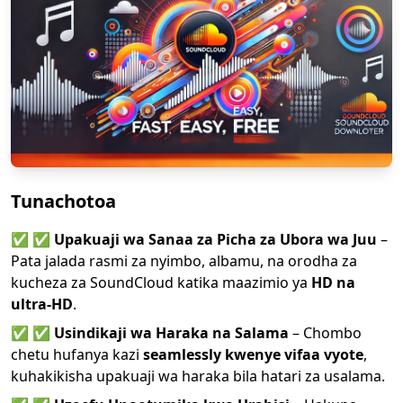
Tunachotoa
✅
✅
Upakuaji wa Sanaa za Picha za Ubora wa Juu
–
Pata jalada rasmi za nyimbo, albamu, na orodha za
kucheza za SoundCloud katika maazimio ya
HD na
ultra-HD
.
✅
✅
Usindikaji wa Haraka na Salama
– Chombo
chetu hufanya kazi
seamlessly kwenye vifaa vyote
,
kuhakikisha upakuaji wa haraka bila hatari za usalama.