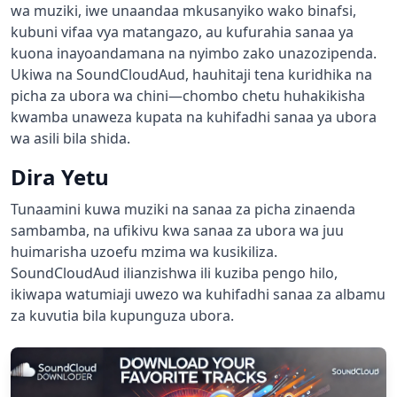
wa muziki, iwe unaandaa mkusanyiko wako binafsi,
kubuni vifaa vya matangazo, au kufurahia sanaa ya
kuona inayoandamana na nyimbo zako unazozipenda.
Ukiwa na SoundCloudAud, hauhitaji tena kuridhika na
picha za ubora wa chini—chombo chetu huhakikisha
kwamba unaweza kupata na kuhifadhi sanaa ya ubora
wa asili bila shida.
Dira Yetu
Tunaamini kuwa muziki na sanaa za picha zinaenda
sambamba, na ufikivu kwa sanaa za ubora wa juu
huimarisha uzoefu mzima wa kusikiliza.
SoundCloudAud ilianzishwa ili kuziba pengo hilo,
ikiwapa watumiaji uwezo wa kuhifadhi sanaa za albamu
za kuvutia bila kupunguza ubora.