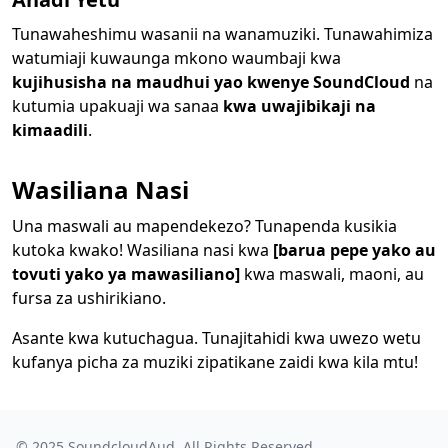
Tunawaheshimu wasanii na wanamuziki. Tunawahimiza
watumiaji kuwaunga mkono waumbaji kwa
kujihusisha na maudhui yao kwenye SoundCloud
na
kutumia upakuaji wa sanaa
kwa uwajibikaji na
kimaadili
.
Wasiliana Nasi
Una maswali au mapendekezo? Tunapenda kusikia
kutoka kwako! Wasiliana nasi kwa
[barua pepe yako au
tovuti yako ya mawasiliano]
kwa maswali, maoni, au
fursa za ushirikiano.
Asante kwa kutuchagua. Tunajitahidi kwa uwezo wetu
kufanya picha za muziki zipatikane zaidi kwa kila mtu!
© 2025
SoundcloudAud
. All Rights Reserved.