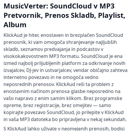
MusicVerter: SoundCloud v MP3
Pretvornik, Prenos Skladb, Playlist,
Album
KlickAud je hiter, enostaven in brezplačen SoundCloud
prenosnik, ki vam omogoča shranjevanje najljubših
skladb, seznamov predvajanja in podcastov v
visokokakovostnem MP3 formatu. SoundCloud je ena
izmed najbolj priljubljenih platform za odkrivanje novih
izvajalcev, DJ-jev in ustvarjalcev, vendar običajno zahteva
internetno povezavo in ne omogoča vedno
neposrednih prenosov. KlickAud reši ta problem z
enostavnim načinom prenosa glasbe neposredno na
vašo napravo z enim samim klikom. Brez programske
opreme, brez registracije, brez omejitev — samo
kopirajte povezavo SoundCloud, jo prilepite v KlickAud
in vaša MP3 datoteka bo pripravljena v nekaj sekundah.
S KlickAud lahko uživate v neomejenih prenosih, bodisi