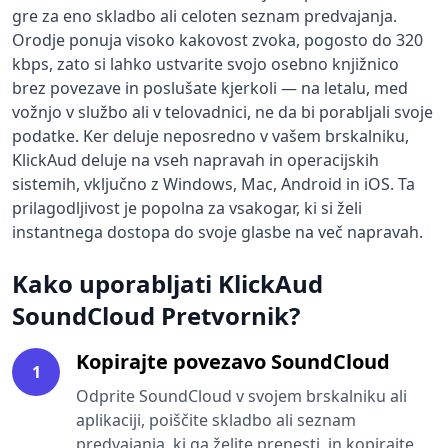
gre za eno skladbo ali celoten seznam predvajanja.
Orodje ponuja visoko kakovost zvoka, pogosto do 320
kbps, zato si lahko ustvarite svojo osebno knjižnico
brez povezave in poslušate kjerkoli — na letalu, med
vožnjo v službo ali v telovadnici, ne da bi porabljali svoje
podatke. Ker deluje neposredno v vašem brskalniku,
KlickAud deluje na vseh napravah in operacijskih
sistemih, vključno z Windows, Mac, Android in iOS. Ta
prilagodljivost je popolna za vsakogar, ki si želi
instantnega dostopa do svoje glasbe na več napravah.
Kako uporabljati KlickAud
SoundCloud Pretvornik?
Kopirajte povezavo SoundCloud
1
Odprite SoundCloud v svojem brskalniku ali
aplikaciji, poiščite skladbo ali seznam
predvajanja, ki ga želite prenesti, in kopirajte