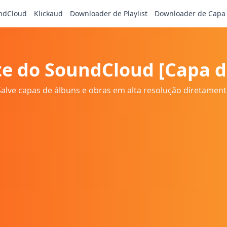
ndCloud
Klickaud
Downloader de Playlist
Downloader de Capa
te do SoundCloud [Capa 
Salve capas de álbuns e obras em alta resolução diretament