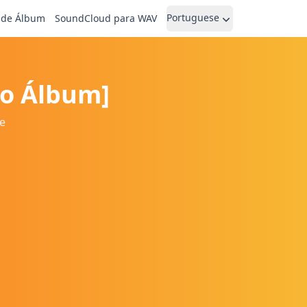
Portuguese
 de Álbum
SoundCloud para WAV
do Álbum]
e