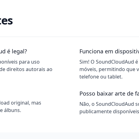
tes
d é legal?
Funciona em dispositi
poníveis para uso
Sim! O SoundCloudAud é 
de direitos autorais ao
móveis, permitindo que v
telefone ou tablet.
Posso baixar arte de f
oad original, mas
Não, o SoundCloudAud só 
e álbuns.
publicamente disponíveis