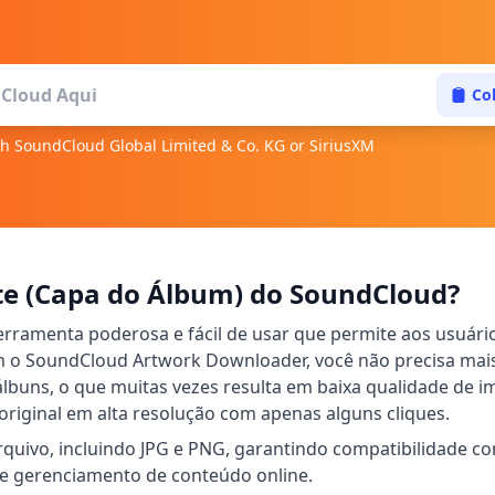
Co
ith SoundCloud Global Limited & Co. KG or SiriusXM
te (Capa do Álbum) do SoundCloud?
amenta poderosa e fácil de usar que permite aos usuários 
Com o SoundCloud Artwork Downloader, você não precisa ma
 álbuns, o que muitas vezes resulta em baixa qualidade de 
original em alta resolução com apenas alguns cliques.
rquivo, incluindo JPG e PNG, garantindo compatibilidade c
 de gerenciamento de conteúdo online.