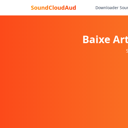
SoundCloudAud
Downloader Sou
Baixe Ar