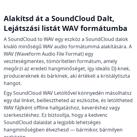
Alakítsd át a SoundCloud Dalt,
Lejátszási listát WAV formátumba
A SoundCloud to WAV egy eszköz a SoundCloud dalok
kiváló minőségű WAV audio formátummá alakítására. A
WAV (Waveform Audio File Format) egy
veszteségmentes, tömörítetlen formátum, amely
megőrzi az eredeti hangminőséget, így ideális DJ-knek,
producereknek és bárkinek, aki értékeli a kristálytiszta
hangot.
Egy SoundCloud WAV Letöltővel könnyedén másolhatsz
egy dal linket, beillesztheted az eszközbe, és letöltheted
WAV fájlként offline hallgatáshoz, keveréshez vagy
szerkesztéshez. Ez biztosítja, hogy a kedvenc
SoundCloud dalaidat a legjobb lehetséges
hangminőségben élvezhesd — bármikor, bármilyen