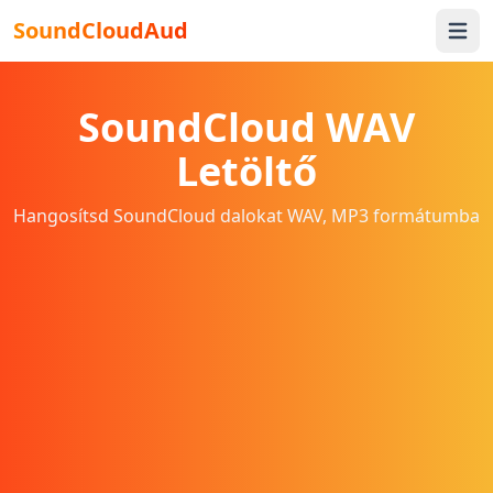
SoundCloudAud
Open 
SoundCloud WAV
Letöltő
Hangosítsd SoundCloud dalokat WAV, MP3 formátumba