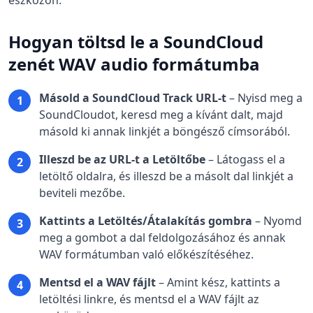
eszközön.
Hogyan töltsd le a SoundCloud
zenét WAV audio formátumba
Másold a SoundCloud Track URL-t
–
Nyisd meg a
1
SoundCloudot, keresd meg a kívánt dalt, majd
másold ki annak linkjét a böngésző címsorából.
Illeszd be az URL-t a Letöltőbe
–
Látogass el a
2
letöltő oldalra, és illeszd be a másolt dal linkjét a
beviteli mezőbe.
Kattints a Letöltés/Átalakítás gombra
–
Nyomd
3
meg a gombot a dal feldolgozásához és annak
WAV formátumban való előkészítéséhez.
Mentsd el a WAV fájlt
–
Amint kész, kattints a
4
letöltési linkre, és mentsd el a WAV fájlt az