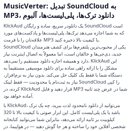
MusicVerter: تبدیل SoundCloud به
MP3، دانلود ترک‌ها، پلی‌لیست‌ها، آلبوم
KlickAud یک دانلودر سریع، ساده و رایگان SoundCloud است
که به شما اجازه می‌دهد ترک‌ها، پلی‌لیست‌ها و پادکست‌های مورد
علاقه‌تان را با فرمت MP3 با کیفیت بالا ذخیره کنید.
SoundCloud یکی از محبوب‌ترین پلتفرم‌ها برای کشف هنرمندان
جدید، دی‌جی‌ها و خالقان است، اما معمولاً به اتصال اینترنت نیاز
دارد و همیشه اجازه دانلود مستقیم را نمی‌دهد. KlickAud این
مشکل را با ارائه راهی ساده برای دانلود موسیقی مستقیماً به
دستگاه شما با فقط یک کلیک حل می‌کند. بدون نیاز به نرم‌افزار،
نیاز به ثبت‌نام یا محدودیت — فقط لینک SoundCloud را کپی
کرده، در KlickAud قرار دهید و فایل MP3 شما در عرض چند ثانیه
آماده خواهد بود.
با KlickAud، می‌توانید از دانلود نامحدود لذت ببرید، چه یک ترک
باشد یا یک پلی‌لیست کامل. این ابزار صوتی با کیفیت بالا تا 320
کیلوبیت بر ثانیه ارائه می‌دهد، بنابراین شما می‌توانید کتابخانه
شخصی آفلاین خود را ساخته و هر جا گوش دهید — در هواپیما، در