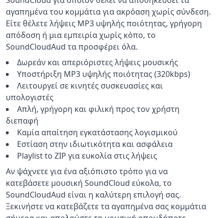
SoundCloud για όποιον θέλει να αποθηκεύσει τα
αγαπημένα του κομμάτια για ακρόαση χωρίς σύνδεση.
Είτε θέλετε λήψεις MP3 υψηλής ποιότητας, γρήγορη
απόδοση ή μια εμπειρία χωρίς κόπο, το
SoundCloudAud τα προσφέρει όλα.
Δωρεάν και απεριόριστες λήψεις μουσικής
Υποστήριξη MP3 υψηλής ποιότητας (320kbps)
Λειτουργεί σε κινητές συσκευασίες και
υπολογιστές
Απλή, γρήγορη και φιλική προς τον χρήστη
διεπαφή
Καμία απαίτηση εγκατάστασης λογισμικού
Εστίαση στην ιδιωτικότητα και ασφάλεια
Playlist to ZIP για ευκολία στις λήψεις
Αν ψάχνετε για ένα αξιόπιστο τρόπο για να
κατεβάσετε μουσική SoundCloud εύκολα, το
SoundCloudAud είναι η καλύτερη επιλογή σας.
Ξεκινήστε να κατεβάζετε τα αγαπημένα σας κομμάτια