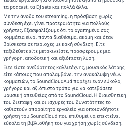
τέλειο εργαλείο για οποιονδήποτε αγαπά τη μουσική,
τα podcast, τα DJ sets και πολλά άλλα.
Με την άνοδο του streaming, η πρόσβαση χωρίς
σύνδεση έχει γίνει προτεραιότητα για πολλούς
χρήστες. Εξασφαλίζουμε ότι τα αγαπημένα σας
κομμάτια είναι πάντα διαθέσιμα, ακόμη και όταν
βρίσκεστε σε περιοχές με κακή σύνδεση. Είτε
ταξιδεύετε είτε μετακινείστε, προσφέρουμε μια
γρήγορη, αποδοτική και αξιόπιστη λύση.
Είτε είστε ανεξάρτητος καλλιτέχνης, μουσικός λάτρης,
είτε κάποιος που απολαμβάνει την ανακάλυψη νέων
κομματιών, το SoundCloudAud παρέχει έναν εύκολο,
γρήγορο και αξιόπιστο τρόπο για να κατεβάσετε
μουσική απευθείας από το SoundCloud. Η διαισθητική
του διεπαφή και οι ισχυρές του δυνατότητες το
καθιστούν απαραίτητο εργαλείο για οποιονδήποτε
χρήστη του SoundCloud που επιθυμεί να επεκτείνει
εύκολα τη βιβλιοθήκη του για χρήση χωρίς σύνδεση.