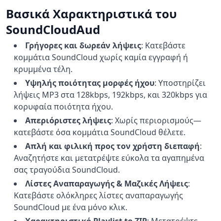
Βασικά Χαρακτηριστικά του
SoundCloudAud
Γρήγορες και δωρεάν λήψεις
:
Κατεβάστε
κομμάτια SoundCloud χωρίς καμία εγγραφή ή
κρυμμένα τέλη.
Υψηλής ποιότητας μορφές ήχου
:
Υποστηρίζει
λήψεις MP3 στα 128kbps, 192kbps, και 320kbps για
κορυφαία ποιότητα ήχου.
Απεριόριστες λήψεις
:
Χωρίς περιορισμούς—
κατεβάστε όσα κομμάτια SoundCloud θέλετε.
Απλή και φιλική προς τον χρήστη διεπαφή
:
Αναζητήστε και μετατρέψτε εύκολα τα αγαπημένα
σας τραγούδια SoundCloud.
Λίστες Αναπαραγωγής & Μαζικές Λήψεις
:
Κατεβάστε ολόκληρες λίστες αναπαραγωγής
SoundCloud με ένα μόνο κλικ.