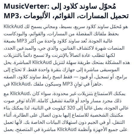
MusicVerter: مُحوّل ساوند كلاود إلى
MP3، تحميل المسارات، القوائم، الألبومات
KlickAud هو مُحمّل ساوند كلاود سريع، بسيط، ومجاني يسمح لك
بحفظ ملفاتك المفضلة من المسارات، والقوائم، والبودكاست
بصيغة MP3 عالية الجودة. تُعد ساوند كلاود واحدة من أكثر
المنصات شهرة لاكتشاف الفنانين، والدي جي، والمبدعين الجدد،
لكنها تتطلب عادة اتصالاً بالإنترنت ولا تسمح دائماً بالتنزيلات
المباشرة. يحل KlickAud هذه المشكلة بمنحك طريقة سهلة لتنزيل
الموسيقى مباشرة إلى جهازك بنقرة واحدة فقط. لا تحتاج إلى
برامج، أو تسجيل، أو قيود — فقط انسخ رابط ساوند كلاود، الصقه
في KlickAud، وسيكون ملفك MP3 جاهزاً في ثوانٍ.
مع KlickAud، يمكنك الاستمتاع بتنزيلات غير محدودة، سواء كان
ذلك مجرد مسار واحد أو قائمة تشغيل كاملة. الأداة توفر صوت
عالي الجودة، يصل غالباً إلى 320 كيلوبت في الثانية، لذا يمكنك بناء
مكتبتك الشخصية للاستماع إليها بدون اتصال على الطائرة، أثناء
التنقل، أو في الجيم دون استهلاك البيانات الخاصة بك. لأنها تعمل
مباشرة في المتصفح، يعمل KlickAud على جميع الأجهزة وأنظمة