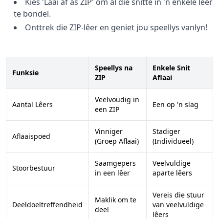
Kies 'Laai af as ZIP' om al die snitte in 'n enkele lêer
te bondel.
Onttrek die ZIP-lêer en geniet jou speellys vanlyn!
Speellys na
Enkele Snit
Funksie
ZIP
Aflaai
Veelvoudig in
Aantal Lêers
Een op 'n slag
een ZIP
Vinniger
Stadiger
Aflaaispoed
(Groep Aflaai)
(Individueel)
Saamgepers
Veelvuldige
Stoorbestuur
in een lêer
aparte lêers
Vereis die stuur
Maklik om te
Deeldoeltreffendheid
van veelvuldige
deel
lêers