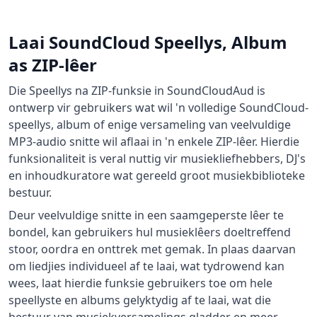
Laai SoundCloud Speellys, Album
as ZIP-lêer
Die Speellys na ZIP-funksie in SoundCloudAud is
ontwerp vir gebruikers wat wil 'n volledige SoundCloud-
speellys, album of enige versameling van veelvuldige
MP3-audio snitte wil aflaai in 'n enkele ZIP-lêer. Hierdie
funksionaliteit is veral nuttig vir musiekliefhebbers, DJ's
en inhoudkuratore wat gereeld groot musiekbiblioteke
bestuur.
Deur veelvuldige snitte in een saamgeperste lêer te
bondel, kan gebruikers hul musieklêers doeltreffend
stoor, oordra en onttrek met gemak. In plaas daarvan
om liedjies individueel af te laai, wat tydrowend kan
wees, laat hierdie funksie gebruikers toe om hele
speellyste en albums gelyktydig af te laai, wat die