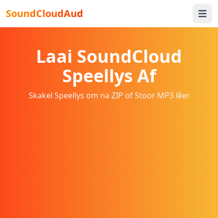
SoundCloudAud
Open 
Laai SoundCloud
Speellys Af
Skakel Speellys om na ZIP of Stoor MP3 lêer