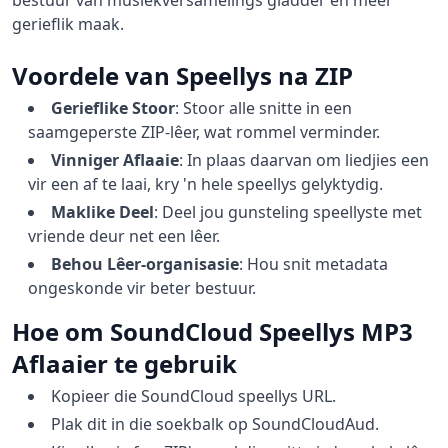
bestuur van musiekversamelings gladder en meer
gerieflik maak.
Voordele van Speellys na ZIP
Gerieflike Stoor
:
Stoor alle snitte in een
saamgeperste ZIP-lêer, wat rommel verminder.
Vinniger Aflaaie
:
In plaas daarvan om liedjies een
vir een af te laai, kry 'n hele speellys gelyktydig.
Maklike Deel
:
Deel jou gunsteling speellyste met
vriende deur net een lêer.
Behou Lêer-organisasie
:
Hou snit metadata
ongeskonde vir beter bestuur.
Hoe om SoundCloud Speellys MP3
Aflaaier te gebruik
Kopieer die SoundCloud speellys URL.
Plak dit in die soekbalk op SoundCloudAud.